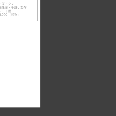
・茶・タン
注生産・手縫い製作
ジット用
6,000 （税別）