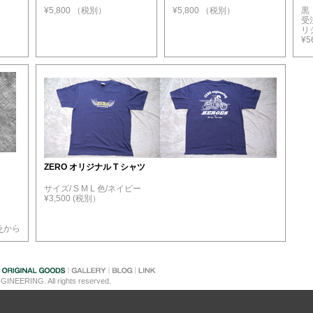
¥5,800 （税別）
¥5,800 （税別）
黒
受
リ
¥5
ZERO オリジナル T シャツ
サイズ/ S M L 色/ネイビー
¥3,500 (税別）
ラ
から
GINEERING. All rights reserved.